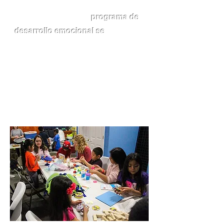
crecer con ellos y servirles durante
toda su vida. Nuestro
programa de
desarrollo emocional se
toma el
tiempo para observar a los niños en
su entorno y mientras interactúan
con los demás y luego trabaja con
ellos uno a uno o en pequeños
grupos para tratar los problemas que
más afectan sus vidas emocionales.