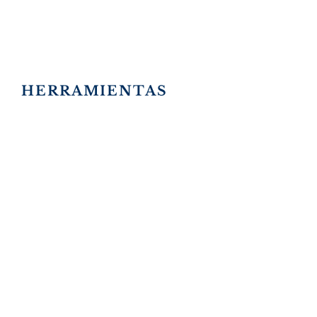
valiosas y hemos aprendido, como
nos recuerdan el pastor Miguel y
Ruth, a ver el rostro de Jesús en
cada persona.
HERRAMIENTAS
PARA PADRES
APOYO PORQUE LOS PADRES
NO ESTÁN SOLOS