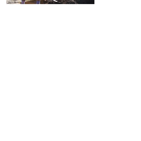
PROGRAMA DE
SERVICIO
COMUNITARIO
AYUDATE A TI MISMO AYUDANDO A
OTROS
Sabemos que siempre podemos
contribuir a la comunidad y
queremos agradecer a todos los que
nos motivaron a seguir trabajando
en este hermoso proyecto.
Los últimos dos años nos hemos
ofrecido como voluntarios en Misión
Peniel, un proyecto local de la
Iglesia Presbiteriana (EE. UU.), Sus
distribuciones de comida y ropa de