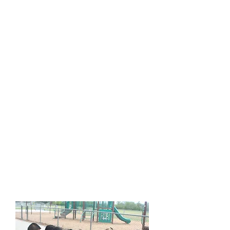
La mejor forma de demostrar
amor es haciendo algo por los
demás.
Trabajamos con amor y pasión,
esperando ver algún día a
estos niños.
que sean lo mejor que puedan
ser en el maravilloso camino
de la vida.
PROGRAMA DE
DESARROLLO
EMOCIONAL