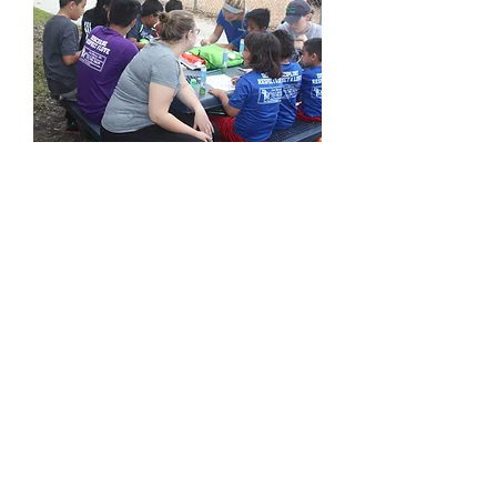
EL DESARROLLO INFANTIL
COMIENZA EN EL CORAZÓN Y
LA MENTE
Queremos apoyar a nuestros niños
brindándoles las herramientas que
pueden usar para resolver sus
propios problemas, en lugar de
siempre buscar a otros para
resolverlos por ellos. Esta resiliencia
no solo es útil para ellos en sus
jóvenes vidas, sino que puede